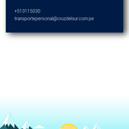
+513115030
transportepersonal@cruzdelsur.com.pe