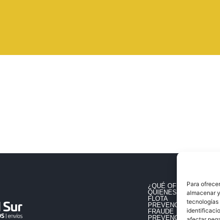
Para ofrecer
¿QUÉ OFRECEMOS?
QUIENES SOMOS
almacenar y/
FLOTA
tecnologías
PREVENCIÓN DEL RIE
identificaci
FRAUDE
PREVENCIÓN DE DELI
afectar nega